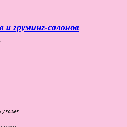
 и груминг-салонов
.
 у кошек