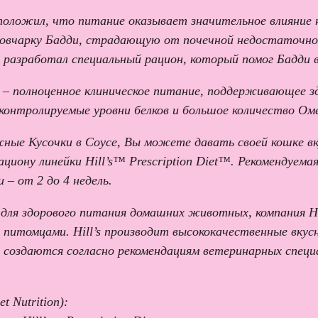
дположил, что питание оказывает значительное влияние
 овчарку Бадди, страдающую от почечной недостаточно
и разработал специальный рацион, который помог Бадди
ne – полноценное клиническое питание, поддерживающее з
контролируемые уровни белков и большое количество Ом
ежные Кусочки в Соусе, Вы можете давать своей кошке в
циону линейки Hill’s™ Prescription Diet™. Рекомендуема
 – от 2 до 4 недель.
для здорового питания домашних животных, компания Hi
питомцами. Hill’s производит высококачественные вку
ны создаются согласно рекомендациям ветеринарных спе
 Nutrition):