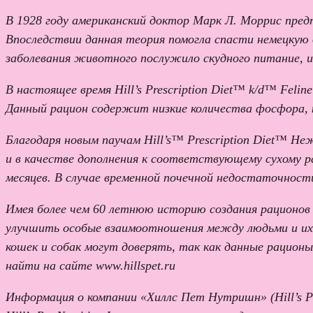
В 1928 году американский доктор Марк Л. Моррис пре
Впоследствии данная теория помогла спасти немецкую
заболевания животного послужило скудного питание, 
В настоящее время Hill’s Prescription Diet™ k/d™ Feli
Данный рацион содержит низкие количества фосфора, 
Благодаря новым паучам Hill’s™ Prescription Diet™ Н
и в качестве дополнения к соответствующему сухому ра
месяцев. В случае временной почечной недостаточности
Имея более чем 60 летнюю историю создания рационов 
улучшить особые взаимоотношения между людьми и их 
кошек и собак могут доверять, так как данные рацио
найти на сайте www.hillspet.ru
Информация о компании «Хиллс Пет Нутришн» (Hill’s Pet