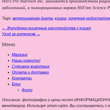
Hill’s Pet Nutrition Inc. занимается производством ра
заболеваний, и полнорационных кормов Hill’stm Science
Tags:
ветеринарная диета
,
кошка
,
почечная недостаточ
←
Желудочно-кишечные расстройства у кошек
Уход за котенком
→
Меню
Магазин
Наши новости!
Стрижка животных
Оплата и доставка
Контакты
Блог
Фото
Описание, фотографии и цены носят ИНФОРМАЦИОННЫЙ 
менеджеров. Используя этот сайт. Вы соглашаетесь с 