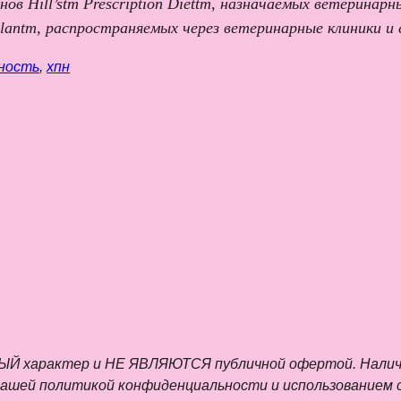
ционов Hill’stm Prescription Diettm, назначаемых ветери
 Plantm, распространяемых через ветеринарные клиники и
ность
,
хпн
характер и НЕ ЯВЛЯЮТСЯ публичной офертой. Наличие,
нашей политикой конфиденциальности и использованием c