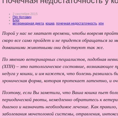
Почечная недостаточность у к
2 сентября 2015
Пёс Котович
Блог
ветеринарная диета
,
кошка
,
почечная недостаточность
,
хпн
Порой у нас не хватает времени, чтобы вовремя прой
скоро все само пройдет и не придется обращаться за м
домашними животными они действуют так же.
По мнению ветеринарных специалистов, подобная невн
(ХПН) – это патологическое состояние, возникающее п
недуга у кошки, и им кажется, что болезнь развилась 
хроническая форма, которая протекает латентно, и оч
Поэтому, если Вы заметили, что Ваша кошка пьет бол
периодической рвоты, немедленно обратитесь к ветери
диагноз и назначить необходимое лечение. Как правил
заболевания мочеполовой системы, отравления, интокси