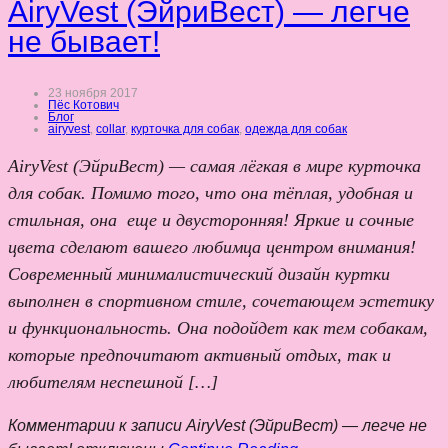
AiryVest (ЭйриВест) — легче
не бывает!
23 ноября 2017
Пёс Котович
Блог
airyvest
,
collar
,
курточка для собак
,
одежда для собак
AiryVest (ЭйриВест) — самая лёгкая в мире курточка
для собак. Помимо того, что она тёплая, удобная и
стильная, она еще и двусторонняя! Яркие и сочные
цвета сделают вашего любимца центром внимания!
Современный минималистический дизайн куртки
выполнен в спортивном стиле, сочетающем эстетику
и функциональность. Она подойдет как тем собакам,
которые предпочитают активный отдых, так и
любителям неспешной […]
Комментарии
к записи AiryVest (ЭйриВест) — легче не