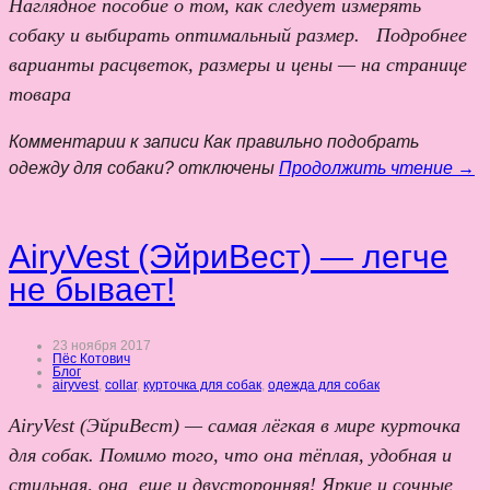
Наглядное пособие о том, как следует измерять
собаку и выбирать оптимальный размер. Подробнее
варианты расцветок, размеры и цены — на странице
товара
Комментарии
к записи Как правильно подобрать
одежду для собаки?
отключены
Продолжить чтение →
AiryVest (ЭйриВест) — легче
не бывает!
23 ноября 2017
Пёс Котович
Блог
airyvest
,
collar
,
курточка для собак
,
одежда для собак
AiryVest (ЭйриВест) — самая лёгкая в мире курточка
для собак. Помимо того, что она тёплая, удобная и
стильная, она еще и двусторонняя! Яркие и сочные