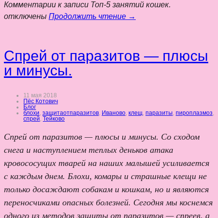
Комментарии
к записи Топ-5 занятий кошек.
отключены
Продолжить чтение →
Спрей от паразитов — плюсы
и минусы.
11 мая 2018
Пёс Котович
Блог
блохи
,
защитаотпаразитов
,
Иваново
,
клещ
,
паразиты
,
пироплазмоз
,
спрей
,
Тейково
Спрей от паразитов — плюсы и минусы. Со сходом
снега и наступлением теплых деньков атака
кровососущих тварей на наших малышей усиливается
с каждым днем. Блохи, комары и страшные клещи не
только досаждают собакам и кошкам, но и являются
переносчиками опасных болезней. Сегодня мы коснемся
одного из методов защиты от паразитов — спреев, а